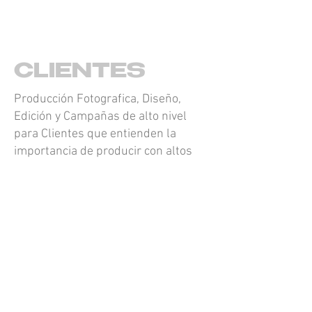
CLIENTES
Producción Fotografica, Diseño,
Edición y Campañas de alto nivel
para Clientes que entienden la
importancia de producir con altos
estandares y soluciones integrales
renatohenkel@5p6.mx
.
52 55 6550 0208